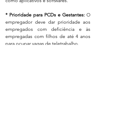
como aplicativos e softwares.
* Prioridade para PCDs e Gestantes:
 O 
empregador deve dar prioridade aos 
empregados com deficiência e às 
empregadas com filhos de até 4 anos 
para ocupar vagas de teletrabalho.
* Implicações:
 As empresas devem 
adaptar seus contratos de trabalho e 
políticas internas para se adequarem às 
novas regras do teletrabalho, definindo 
claramente as responsabilidades de 
cada parte e as condições de trabalho.
7. Tendências e Debates:
* Reforma Trabalhista:
 Há debates 
sobre a necessidade de rever alguns 