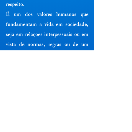
respeito.
É um dos valores humanos que
fundamentam a vida em sociedade,
seja em relações interpessoais ou em
vista de normas, regras ou de um
poder instituído. Pode se dar em
diferentes níveis de relações de poder
e hierarquia, em relações de
inferioridade, igualdade e
superioridade hierárquica ou de
poder.
O Respeito impede que uma pessoa
tenha atitudes reprováveis,